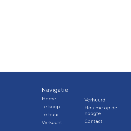
Navigatie
Home
Verhuurd
Te koop
Hou me op de
hoogte
Te huur
Contact
Verkocht