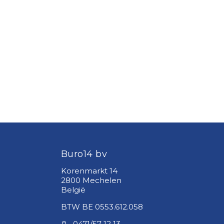
Buro14 bv
Korenmarkt 14
2800 Mechelen
België
BTW BE 0553.612.058
0471/57 12 13