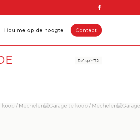
Hou me op de hoogte
Contact
DE
Ref: spir472