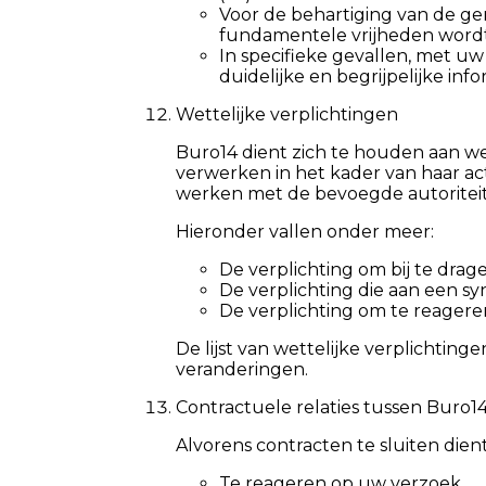
Voor de behartiging van de g
fundamentele vrijheden wordt
In specifieke gevallen, met u
duidelijke en begrijpelijke i
Wettelijke verplichtingen
Buro14 dient zich te houden aan w
verwerken in het kader van haar a
werken met de bevoegde autoritei
Hieronder vallen onder meer:
De verplichting om bij te dra
De verplichting die aan een
De verplichting om te reageren
De lijst van wettelijke verplichtin
veranderingen.
Contractuele relaties tussen Buro14
Alvorens contracten te sluiten di
Te reageren op uw verzoek.