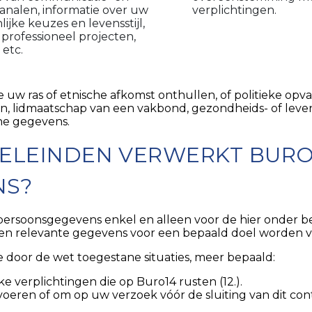
kanalen, informatie over uw
verplichtingen.
ijke keuzes en levensstijl,
f professioneel projecten,
 etc.
w ras of etnische afkomst onthullen, of politieke opvat
n, lidmaatschap van een vakbond, gezondheids- of leve
he gegevens.
OELEINDEN VERWERKT BUR
NS?
ersoonsgegevens enkel en alleen voor de hier onder b
e en relevante gegevens voor een bepaald doel worden 
door de wet toegestane situaties, meer bepaald:
e verplichtingen die op Buro14 rusten (12.).
voeren of om op uw verzoek vóór de sluiting van dit c