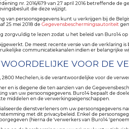
rdening nr. 2016/679 van 27 april 2016 betreffende de
vingsbesluit die deze wijzigt.
ng van persoonsgegevens kunt u verkrijgen bij de Belg
naf 25 mei 2018 de
Gegevensbeschermingsautoriteit
gen
g zorgvuldig te lezen zodat u het beleid van Buro14 op 
jgewerkt. De meest recente versie van de verklaring is 
uikelijke communicatiekanalen indien er belangrijke wij
ANTWOORDELIJKE VOOR DE V
, 2800 Mechelen, is de verantwoordelijke voor de verw
ner en is diegene die ten aanzien van de Gegevensbesch
king van uw persoonsgegevens. Buro14 bepaalt de doe
kte middelen en de verwerkingseigenschappen.
aliseerde dienstverleners om uw persoonsgegevens nam
stemming met dit privacybeleid. Enkel de persoonsgegev
oorgegeven (hierna de 'verwerkers van Buro14 'genoem