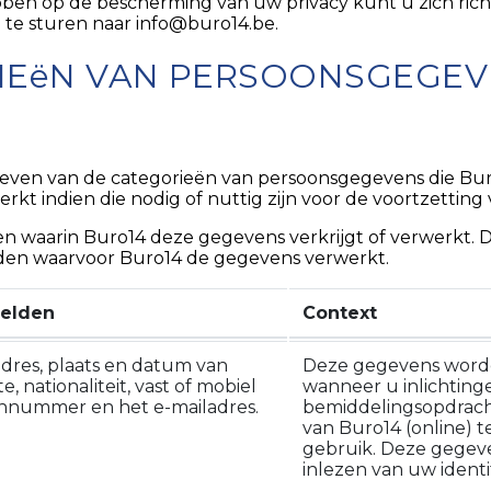
bben op de bescherming van uw privacy kunt u zich rich
te sturen naar info@buro14.be.
ORIEëN VAN PERSOONSGEGE
even van de categorieën van persoonsgegevens die Buro
t indien die nodig of nuttig zijn voor de voortzetting 
en waarin Buro14 deze gegevens verkrijgt of verwerkt
nden waarvoor Buro14 de gegevens verwerkt.
elden
Context
dres, plaats en datum van
Deze gegevens worde
, nationaliteit, vast of mobiel
wanneer u inlichting
nnummer en het e-mailadres.
bemiddelingsopdracht
van Buro14 (online) te
gebruik. Deze gege
inlezen van uw ident