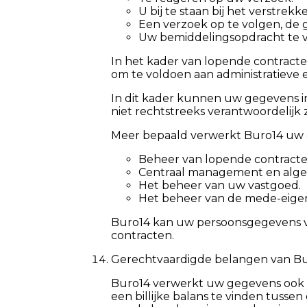
U bij te staan bij het verstrekk
Een verzoek op te volgen, de g
Uw bemiddelingsopdracht te v
In het kader van lopende contracte
om te voldoen aan administratieve
In dit kader kunnen uw gegevens i
niet rechtstreeks verantwoordelijk z
Meer bepaald verwerkt Buro14 uw ge
Beheer van lopende contracten
Centraal management en alge
Het beheer van uw vastgoed.
Het beheer van de mede-eige
Buro14 kan uw persoonsgegevens vo
contracten.
Gerechtvaardigde belangen van B
Buro14 verwerkt uw gegevens ook v
een billijke balans te vinden tuss