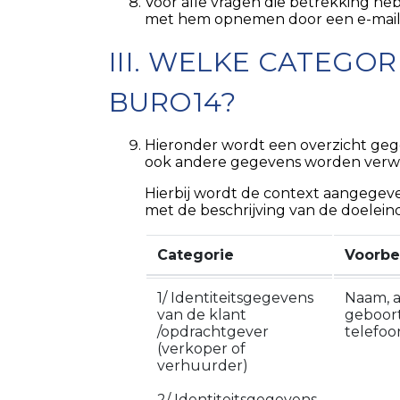
Voor alle vragen die betrekking he
met hem opnemen door een e-mail 
III. WELKE CATEG
BURO14?
Hieronder wordt een overzicht geg
ook andere gegevens worden verwerk
Hierbij wordt de context aangegev
met de beschrijving van de doelei
Categorie
Voorbe
1/ Identiteitsgegevens
Naam, a
van de klant
geboorte
/opdrachtgever
telefoo
(verkoper of
verhuurder)
2/ Identiteitsgegevens