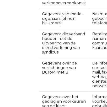
verkoopovereenkomst
Gegevens van mede-
Naam, a
eigenaars (of hun
geboorte
huurders)
telefoo
Gegevens die verband
Betalin
houden met de
namen 
uitvoering van de
communi
dienstverlening van
kaartnu
syndicus
Gegevens over de
De info
verrichtingen van
contact
Buro14 met u
mail, fa
webpagi
dienste
netwer
Gegevens over het
Informa
gedrag en voorkeuren
voorkeu
van de klant
gebruik