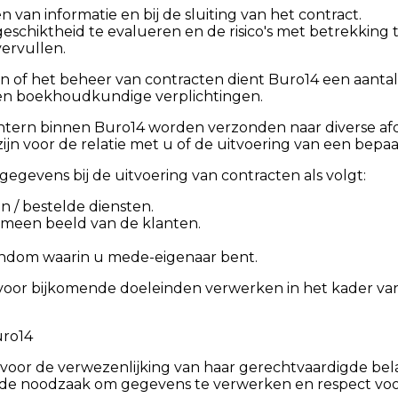
en van informatie en bij de sluiting van het contract.
eschiktheid te evalueren en de risico's met betrekking t
ervullen.
n of het beheer van contracten dient Buro14 een aantal
 en boekhoudkundige verplichtingen.
ntern binnen Buro14 worden verzonden naar diverse af
ijn voor de relatie met u of de uitvoering van een bepaa
gevens bij de uitvoering van contracten als volgt:
 / bestelde diensten.
meen beeld van de klanten.
ndom waarin u mede-eigenaar bent.
or bijkomende doeleinden verwerken in het kader van 
uro14
oor de verwezenlijking van haar gerechtvaardigde belan
en de noodzaak om gegevens te verwerken en respect voo