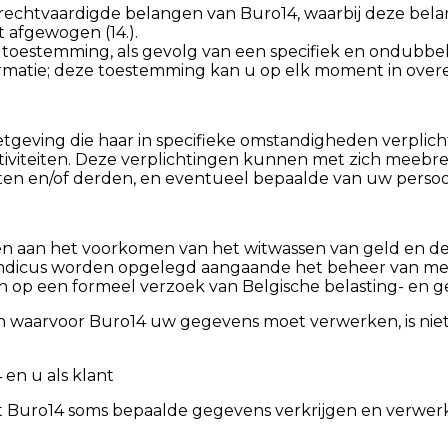
erechtvaardigde belangen van Buro14, waarbij deze be
 afgewogen (14.).
w toestemming, als gevolg van een specifiek en ondubbe
nformatie; deze toestemming kan u op elk moment in over
etgeving die haar in specifieke omstandigheden verpli
ctiviteiten. Deze verplichtingen kunnen met zich meeb
ten en/of derden, en eventueel bepaalde van uw pers
gen aan het voorkomen van het witwassen van geld en de 
 syndicus worden opgelegd aangaande het beheer van 
 op een formeel verzoek van Belgische belasting- en ger
gen waarvoor Buro14 uw gegevens moet verwerken, is niet
 en u als klant
ent Buro14 soms bepaalde gegevens verkrijgen en verwe