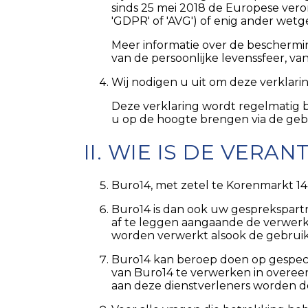
sinds 25 mei 2018 de Europese vero
'GDPR' of 'AVG') of enig ander wetge
Meer informatie over de beschermi
van de persoonlijke levenssfeer, va
Wij nodigen u uit om deze verklarin
Deze verklaring wordt regelmatig bi
u op de hoogte brengen via de gebr
II. WIE IS DE VER
Buro14, met zetel te Korenmarkt 14
Buro14 is dan ook uw gesprekspart
af te leggen aangaande de verwer
worden verwerkt alsook de gebrui
Buro14 kan beroep doen op gespeci
van Buro14 te verwerken in overeen
aan deze dienstverleners worden d