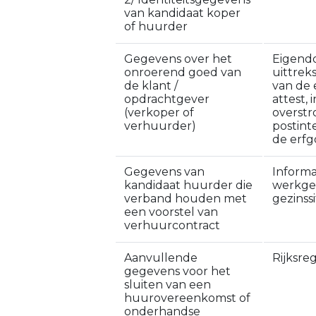
van kandidaat koper
of huurder
Gegevens over het
Eigend
onroerend goed van
uittrek
de klant /
van de e
opdrachtgever
attest, 
(verkoper of
overstr
verhuurder)
postint
de erf
Gegevens van
Informa
kandidaat huurder die
werkgel
verband houden met
gezinssi
een voorstel van
verhuurcontract
Aanvullende
Rijksr
gegevens voor het
sluiten van een
huurovereenkomst of
onderhandse