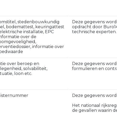
omstitel, stedenbouwkundig
Deze gegevens worden
sel, bodemattest, keuringattest
opdracht door Buro14
lektrische installatie, EPC
technische experten.
informatie over de
oomgevoeligheid,
erventiedossier, informatie over
goedwaarde
tie over beroep en
Deze gegevens word
egenheid, solvabiliteit,
formulieren en contr
tuatie, loon etc.
egisternummer
Deze gegevens worde
Het nationaal rijksr
de gevallen waarin de