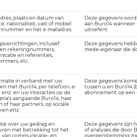
dres, plaats en datum van
Deze gegevens worde
, nationaliteit, vast of mobiel
aan Buro14 wanneer B
nnummer en het e-mailadres.
uitoefent
gsverrichtingen, inclusief
Deze gegevens hebbe
en rekeningnummers,
mede-eigenaar die d
catie en referenties,
mmers, etc.
rmatie in verband met uw
Deze gegevens komen
en met Buro14, per telefoon, e-
tussen u en Buro14 (
x enz. en uw interacties op de
abonnement op een ni
na's aangaande Buro14, haar
n of haar partners, op sociale
ken enz.
tie over uw gedrag en
Deze gegevens zijn h
ren met betrekking tot het
of analyses die door 
 van communicatie- en
overeenstemming met 