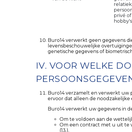
relatie
persoonl
privé o
hobby's
Buro14 verwerkt geen gegevens die u
levensbeschouwelijke overtuiginge
genetische gegevens of biometrisc
IV. VOOR WELKE D
PERSOONSGEGEVE
Buro14 verzamelt en verwerkt uw p
ervoor dat alleen de noodzakelijk
Buro14 verwerkt uw gegevens in de 
Om te voldoen aan de wettelijk
Om een contract met u uit te 
(13.).