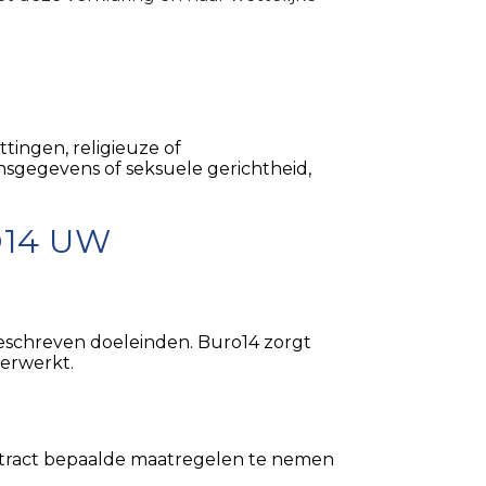
tingen, religieuze of
nsgegevens of seksuele gerichtheid,
O14 UW
eschreven doeleinden. Buro14 zorgt
verwerkt.
ontract bepaalde maatregelen te nemen